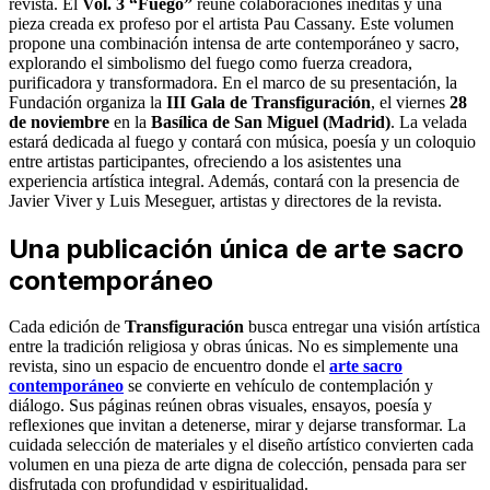
revista. El
Vol. 3 “Fuego”
reúne colaboraciones inéditas y una
pieza creada ex profeso por el artista Pau Cassany. Este volumen
propone una combinación intensa de arte contemporáneo y sacro,
explorando el simbolismo del fuego como fuerza creadora,
purificadora y transformadora. En el marco de su presentación, la
Fundación organiza la
III Gala de Transfiguración
, el viernes
28
de noviembre
en la
Basílica de San Miguel (Madrid)
. La velada
estará dedicada al fuego y contará con música, poesía y un coloquio
entre artistas participantes, ofreciendo a los asistentes una
experiencia artística integral. Además, contará con la presencia de
Javier Viver y Luis Meseguer, artistas y directores de la revista.
Una publicación única de arte sacro
contemporáneo
Cada edición de
Transfiguración
busca entregar una visión artística
entre la tradición religiosa y obras únicas. No es simplemente una
revista, sino un espacio de encuentro donde el
arte sacro
contemporáneo
se convierte en vehículo de contemplación y
diálogo. Sus páginas reúnen obras visuales, ensayos, poesía y
reflexiones que invitan a detenerse, mirar y dejarse transformar. La
cuidada selección de materiales y el diseño artístico convierten cada
volumen en una pieza de arte digna de colección, pensada para ser
disfrutada con profundidad y espiritualidad.