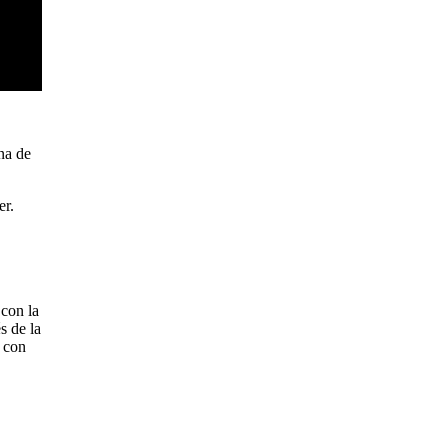
na de
er.
 con la
s de la
o con