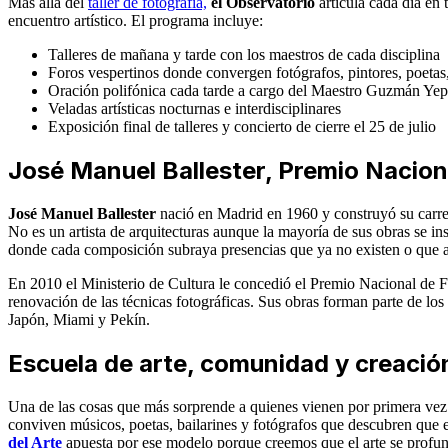
Más allá del
taller de fotografía,
el Observatorio
articula cada día en 
encuentro artístico. El programa incluye:
Talleres de mañana y tarde con los maestros de cada disciplina
Foros vespertinos donde convergen fotógrafos, pintores, poetas,
Oración polifónica cada tarde a cargo del Maestro Guzmán Yep
Veladas artísticas nocturnas e interdisciplinares
Exposición final de talleres y concierto de cierre el 25 de julio
José Manuel Ballester, Premio Naciona
José Manuel Ballester
nació en Madrid en 1960 y construyó su carrera
No es un artista de arquitecturas aunque la mayoría de sus obras se insp
donde cada composición subraya presencias que ya no existen o que 
En 2010 el Ministerio de Cultura le concedió el Premio Nacional de Fot
renovación de las técnicas fotográficas. Sus obras forman parte de l
Japón, Miami y Pekín.
Escuela de arte, comunidad y creación 
Una de las cosas que más sorprende a quienes vienen por primera vez e
conviven músicos, poetas, bailarines y fotógrafos que descubren que 
del Arte
apuesta por ese modelo porque creemos que el arte se prof