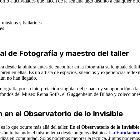
torno a actividades que hacen de la semana algo distinto a cualquier otr
 músicos y bailarines
es
l de Fotografía y maestro del taller
 desde la pintura antes de encontrar en la fotografía su lenguaje defini
iren en ellas. Es un artista de espacios, silencios y experiencias reflexi
aún no han llegado.
ografía por su interpretación singular del espacio y su aportación a la
os fondos del Museo Reina Sofía, el Guggenheim de Bilbao y coleccione
en el Observatorio de lo Invisible
s lo que ocurre más allá del taller. En
el Observatorio de lo Invisible
están trabajando el mismo tema desde ángulos distintos.
La Fundación
undiza en comunidad. Solos podemos mejorar la técnica. Juntos podemos