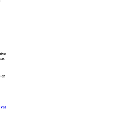
o
tivo.
vas,
s en
 Vía