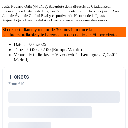
Jesús Navarro Ortiz (44 años). Sacerdote de la diócesis de Ciudad Real,
licenciado en Historia de la Iglesia Actualmente atiende la parroquia de San
Juan de Ávila de Ciudad Real y es profesor de Historia de la Iglesia,
Arqueología e Historia del Arte Cristiano en el Seminario diocesano.
Si eres estudiante y menor de 30 años introduce la
palabra
estudiante
y te haremos un descuento del 50 por ciento.
Date :
17/01/2025
Time :
20:00 - 22:00
(Europe/Madrid)
Venue :
Estudio Javier Viver (c/doña Berenguela 7, 28011
Madrid)
Tickets
From €10