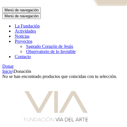
Menú de navegación
Menú de navegación
La Fundación
Actividades
Noticias
Proyectos
Sagrado Corazón de Jesús
Observatorio de lo Invisible
Contacto
Donar
Inicio
\
Donación
No se han encontrado productos que coincidan con tu selección.